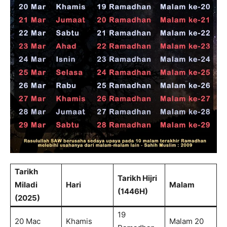
Tarikh
Tarikh Hijri
Miladi
Hari
Malam
(1446H)
(2025)
19
20 Mac
Khamis
Malam 20