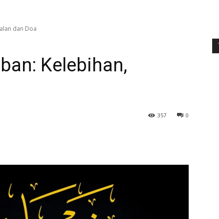
malan dan Doa
ban: Kelebihan,
357
0