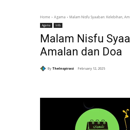
Home
Agama
Malam Nisfu Syaaban: Kelebihan, A
Agama
Info
Malam Nisfu Syaa
Amalan dan Doa
By
TheInspirasi
February 12, 2025
Share