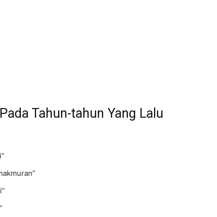
 Pada Tahun-tahun Yang Lalu
i”
emakmuran”
i”
”