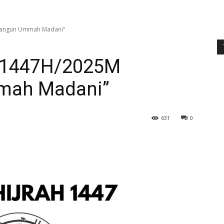
bangun Ummah Madani"
h 1447H/2025M
ah Madani”
631
0