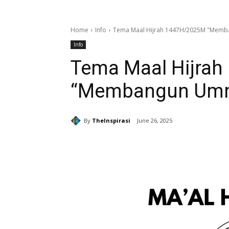
Home
Info
Tema Maal Hijrah 1447H/2025M "Mem
Info
Tema Maal Hijra
“Membangun Umm
By
TheInspirasi
June 26, 2025
Share