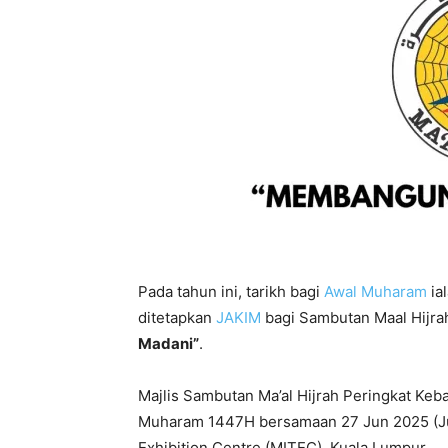
Pada tahun ini, tarikh bagi
Awal Muharam
ia
ditetapkan
JAKIM
bagi Sambutan Maal Hijrah
Madani”
.
Majlis Sambutan Ma’al Hijrah Peringkat Ke
Muharam 1447H bersamaan 27 Jun 2025 (Jum
Exhibition Centre (MITEC), Kuala Lumpur.