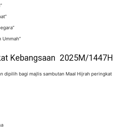
”
at”
Negara”
an Ummah”
ngkat Kebangsaan 2025M/1447H
 dipilih bagi majlis sambutan Maal Hijrah peringkat
sa