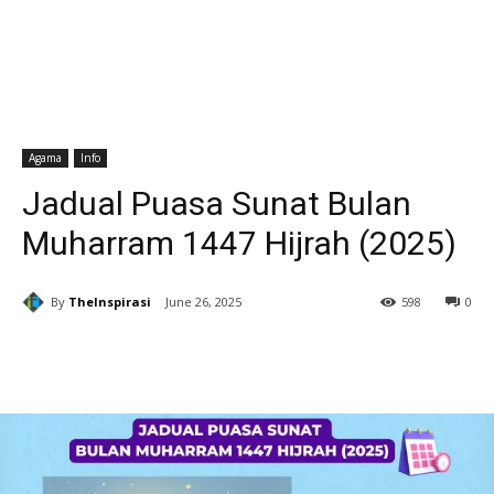
Agama
Info
Jadual Puasa Sunat Bulan
Muharram 1447 Hijrah (2025)
By
TheInspirasi
June 26, 2025
598
0