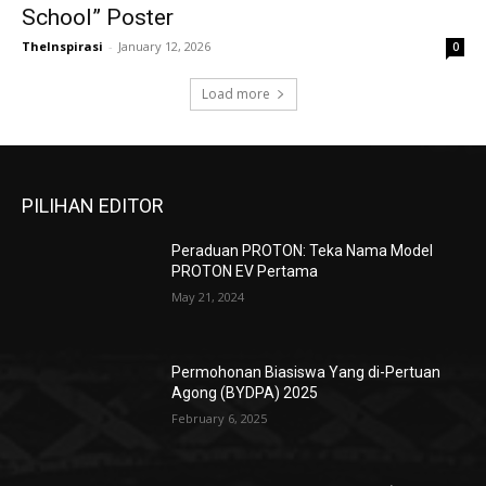
School” Poster
TheInspirasi
-
January 12, 2026
0
Load more
PILIHAN EDITOR
Peraduan PROTON: Teka Nama Model
PROTON EV Pertama
May 21, 2024
Permohonan Biasiswa Yang di-Pertuan
Agong (BYDPA) 2025
February 6, 2025