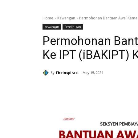
Home
Kewangan
Permohonan Bantuan Awal Kemasu
Kewangan
Pendidikan
Permohonan Bant
Ke IPT (iBAKIPT) 
By
TheInspirasi
May 15, 2024
Share