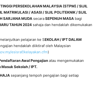
L TINGGI PERSEKOLAHAN MALAYSIA (STPM) / SIJIL
 MATRIKULASI / ASASI / SIJIL POLITEKNIK / SIJIL
AH SARJANA MUDA
secara
SEPENUH MASA
bagi
ARU TAHUN 2024
sahaja dan hendaklah dikemukakan
elanjutkan pelajaran ke S
EKOLAH / IPT DALAM
ngajian hendaklah diiktiraf oleh Malaysian
ov.my/esisraf/kelayakan.cfm
)
Pendaftaran Awal Pengajian
atau mengemukakan
Masuk Sekolah / IPT.
AHAJA
sepanjang tempoh pengajian bagi setiap