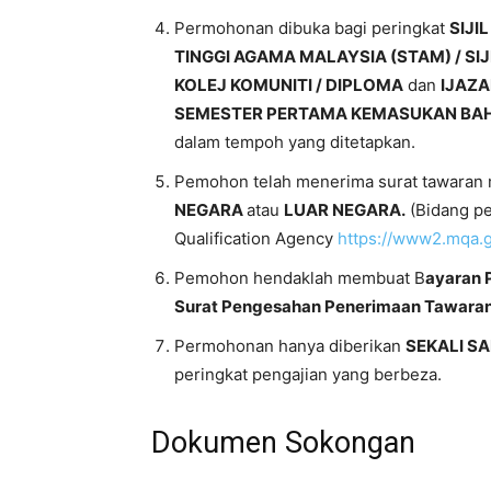
Permohonan dibuka bagi peringkat
SIJI
TINGGI AGAMA MALAYSIA (STAM) / SIJIL
KOLEJ KOMUNITI / DIPLOMA
dan
IJAZ
SEMESTER PERTAMA KEMASUKAN BAH
dalam tempoh yang ditetapkan.
Pemohon telah menerima surat tawaran m
NEGARA
atau
LUAR NEGARA.
(Bidang pe
Qualification Agency
https://www2.mqa.g
Pemohon hendaklah membuat B
ayaran 
Surat Pengesahan Penerimaan Tawaran 
Permohonan hanya diberikan
SEKALI S
peringkat pengajian yang berbeza.
Dokumen Sokongan