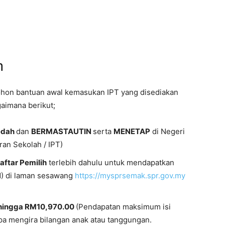
n
ohon bantuan awal kemasukan IPT yang disediakan
gaimana berikut;
edah
dan
BERMASTAUTIN
serta
MENETAP
di Negeri
ran Sekolah / IPT)
ftar Pemilih
terlebih dahulu untuk mendapatkan
) di laman sesawang
https://mysprsemak.spr.gov.my
ehingga RM10,970.00
(Pendapatan maksimum isi
 mengira bilangan anak atau tanggungan.