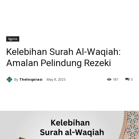
Agama
Kelebihan Surah Al-Waqiah:
Amalan Pelindung Rezeki
By
TheInspirasi
May 8, 2025
181
0