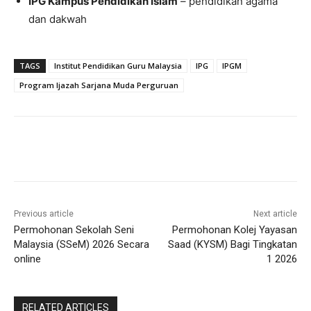
IPG Kampus Pendidikan Islam
– pendidikan agama
dan dakwah
TAGS
Institut Pendidikan Guru Malaysia
IPG
IPGM
Program Ijazah Sarjana Muda Perguruan
Previous article
Next article
Permohonan Sekolah Seni
Permohonan Kolej Yayasan
Malaysia (SSeM) 2026 Secara
Saad (KYSM) Bagi Tingkatan
online
1 2026
RELATED ARTICLES