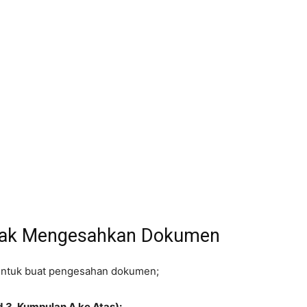
ayak Mengesahkan Dokumen
 untuk buat pengesahan dokumen;
 3, Kumpulan A ke Atas):