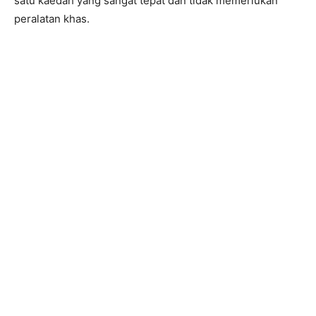
satu kaedah yang sangat tepat dan tidak memerlukan
peralatan khas.