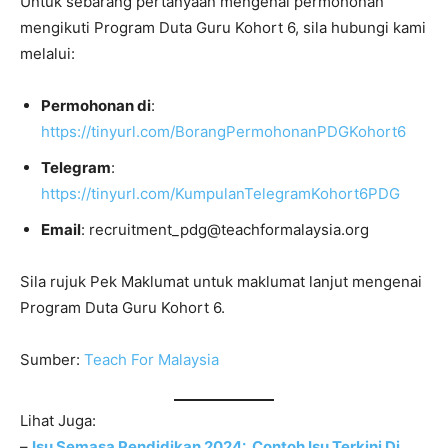
Untuk sebarang pertanyaan mengenai permohonan
mengikuti Program Duta Guru Kohort 6, sila hubungi kami
melalui:
Permohonan di
:
https://tinyurl.com/BorangPermohonanPDGKohort6
Telegram
:
https://tinyurl.com/KumpulanTelegramKohort6PDG
Email
:
recruitment_pdg@teachformalaysia.org
Sila rujuk Pek Maklumat untuk maklumat lanjut mengenai
Program Duta Guru Kohort 6.
Sumber:
Teach For Malaysia
Lihat Juga:
–
Isu Semasa Pendidikan 2024: Contoh Isu Terkini Di