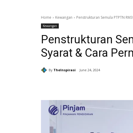
Home
Kewangan
Penstrukturan Semula PTPTN RM3
Kewangan
Penstrukturan S
Syarat & Cara Pe
By
TheInspirasi
June 24, 2024
Share