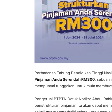
Perbadanan Tabung Pendidikan Tinggi Na
Pinjaman Anda Serendah RM300
, sebuah 
mempunyai tunggakan untuk mula membuat 
​​Pengerusi PTPTN Datuk Norliza Abdul R
penstrukturan pinjaman itu akan dapat me
sekali gus memperbaiki rekod kredit pemin