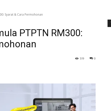
00: Syarat & Cara Permohonan
emula PTPTN RM300:
rmohonan
519
0