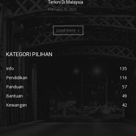
Terkini Di Malaysia
February 10, 2025
Load more
KATEGORI PILIHAN
Info
135
Pendidikan
116
Panduan
57
Bantuan
49
Kewangan
42