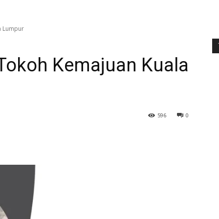
a Lumpur
Tokoh Kemajuan Kuala
596
0