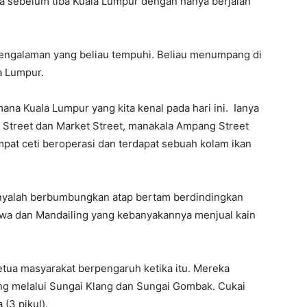
a sebelum tiba Kuala Lumpur dengan hanya berjalan
pengalaman yang beliau tempuhi. Beliau menumpang di
a Lumpur.
mana Kuala Lumpur yang kita kenal pada hari ini. Ianya
a Street dan Market Street, manakala Ampang Street
pat ceti beroperasi dan terdapat sebuah kolam ikan
 hanyalah berbumbungkan atap bertam berdindingkan
wa dan Mandailing yang kebanyakannya menjual kain
etua masyarakat berpengaruh ketika itu. Mereka
ng melalui Sungai Klang dan Sungai Gombak. Cukai
 (3 pikul).